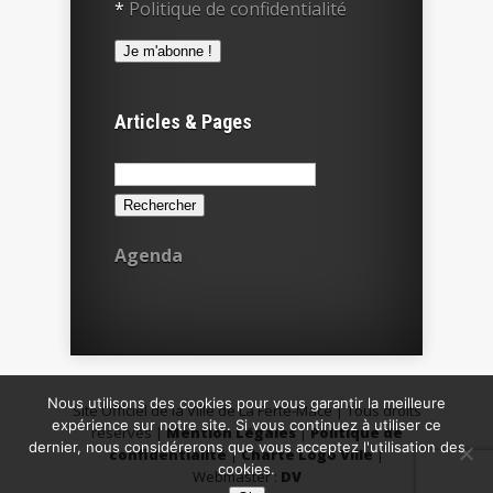
*
Politique de confidentialité
Articles & Pages
Rechercher :
Agenda
Nous utilisons des cookies pour vous garantir la meilleure
Site Officiel de la Ville de La Ferté-Macé | Tous droits
expérience sur notre site. Si vous continuez à utiliser ce
réservés |
Mention Légales
|
Politique de
dernier, nous considérerons que vous acceptez l'utilisation des
confidentialité
|
Charte Logo Ville
|
cookies.
Webmaster :
DV