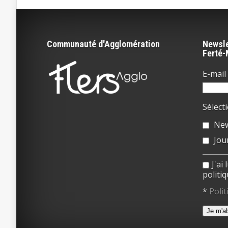
Communauté d'Agglomération
Newsle
Ferté
E-mail 
Sélect
New
Jou
J'ai
politiq
*
Polit