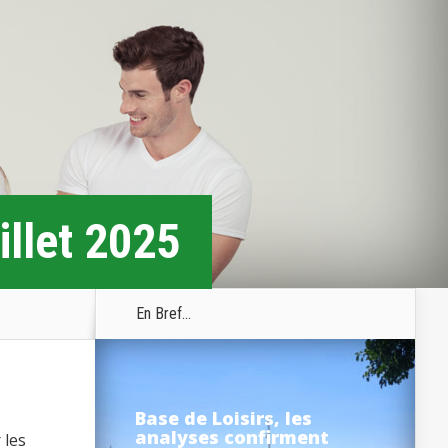
illet 2025
En Bref...
Base de Loisirs, les
analyses confirment
 les