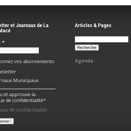
tter et Journaux de La
Articles & Pages
-Macé
Rechercher :
:
*
Agenda
ionnez vos abonnements:
sletter
rnaux Municipaux
 lu et approuve la
ue de confidentialité*
ique de confidentialité