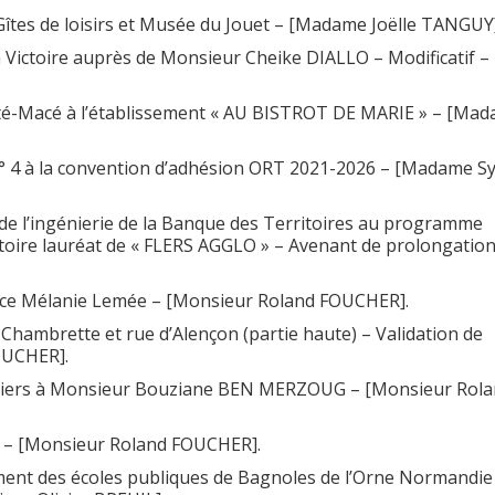
îtes de loisirs et Musée du Jouet – [Madame Joëlle TANGUY]
la Victoire auprès de Monsieur Cheike DIALLO – Modificatif –
 Ferté-Macé à l’établissement « AU BISTROT DE MARIE » – [Ma
n° 4 à la convention d’adhésion ORT 2021-2026 – [Madame Sy
 de l’ingénierie de la Banque des Territoires au programme
ritoire lauréat de « FLERS AGGLO » – Avenant de prolongation
ace Mélanie Lemée – [Monsieur Roland FOUCHER].
Chambrette et rue d’Alençon (partie haute) – Validation de
OUCHER].
ompiers à Monsieur Bouziane BEN MERZOUG – [Monsieur Rol
t – [Monsieur Roland FOUCHER].
ment des écoles publiques de Bagnoles de l’Orne Normandie