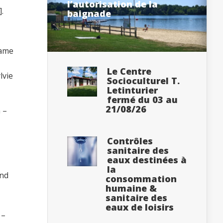
l’autorisation de la
.
baignade
dame
Le Centre
lvie
Socioculturel T.
Letinturier
fermé du 03 au
21/08/26
 –
Contrôles
sanitaire des
eaux destinées à
la
and
consommation
humaine &
sanitaire des
eaux de loisirs
 –