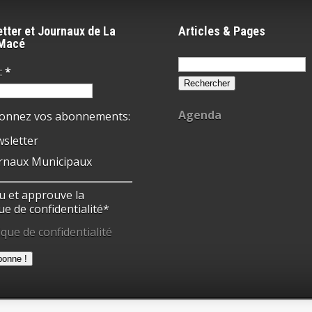
tter et Journaux de La
Articles & Pages
-Macé
Rechercher :
:
*
Agenda
ionnez vos abonnements:
sletter
rnaux Municipaux
 lu et approuve la
ue de confidentialité*
ique de confidentialité