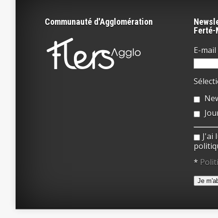
Communauté d'Agglomération
Newsle
Ferté
E-mail 
Sélect
New
Jou
J'ai
politiq
*
Polit