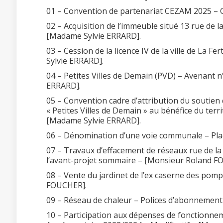
01 – Convention de partenariat CEZAM 2025 – G
02 – Acquisition de l’immeuble situé 13 rue de 
[Madame Sylvie ERRARD].
03 – Cession de la licence IV de la ville de La
Sylvie ERRARD].
04 – Petites Villes de Demain (PVD) – Avenant 
ERRARD].
05 – Convention cadre d’attribution du soutien
« Petites Villes de Demain » au bénéfice du ter
[Madame Sylvie ERRARD].
06 – Dénomination d’une voie communale – Pl
07 – Travaux d’effacement de réseaux rue de la 
l’avant-projet sommaire – [Monsieur Roland F
08 – Vente du jardinet de l’ex caserne des p
FOUCHER].
09 – Réseau de chaleur – Polices d’abonnemen
10 – Participation aux dépenses de fonctionne