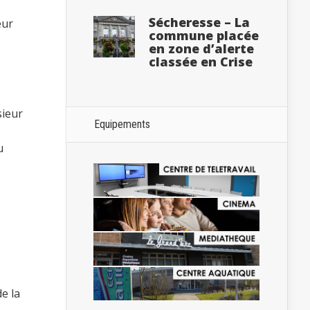
Sécheresse – La
eur
commune placée
en zone d’alerte
classée en Crise
sieur
Equipements
u
e la