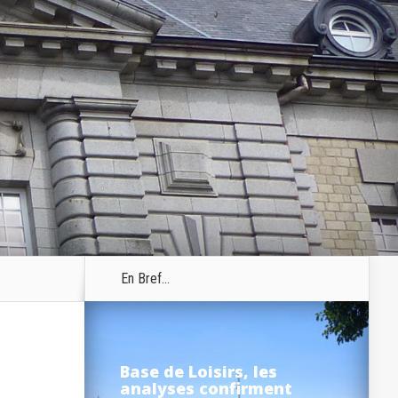
En Bref...
Base de Loisirs, les
analyses confirment