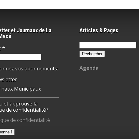
tter et Journaux de La
Articles & Pages
-Macé
Rechercher :
:
*
Agenda
ionnez vos abonnements:
sletter
rnaux Municipaux
 lu et approuve la
ue de confidentialité*
ique de confidentialité