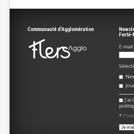
Communauté d'Agglomération
Newsle
Ferté
E-mail 
Sélect
New
Jou
J'ai
politiq
*
Polit