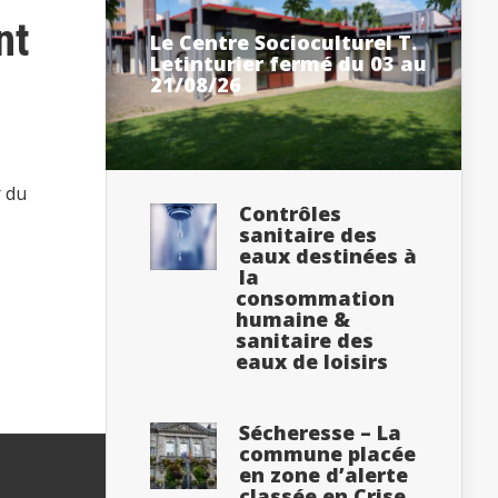
nt
Le Centre Socioculturel T.
Letinturier fermé du 03 au
21/08/26
r du
Contrôles
sanitaire des
eaux destinées à
la
consommation
humaine &
sanitaire des
eaux de loisirs
Sécheresse – La
commune placée
en zone d’alerte
classée en Crise