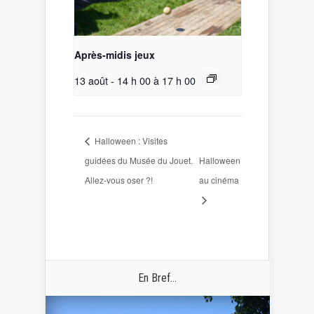
Après-midis jeux
13 août - 14 h 00
à
17 h 00
Halloween : Visites
guidées du Musée du Jouet.
Halloween
Allez-vous oser ?!
au cinéma
En Bref...