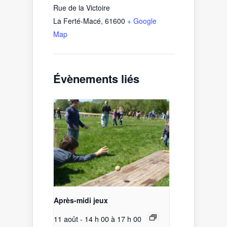
Rue de la Victoire
La Ferté-Macé
,
61600
+ Google
Map
Évènements liés
Après-midi jeux
11 août - 14 h 00
à
17 h 00