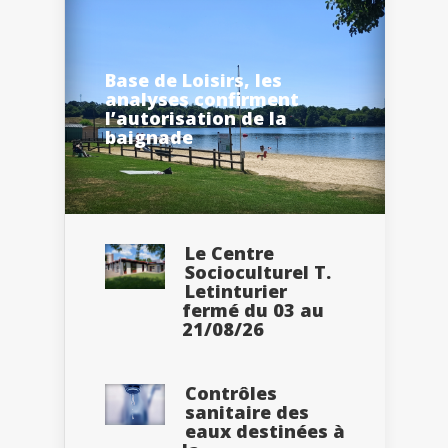
Base de Loisirs, les
analyses confirment
l’autorisation de la
baignade
Le Centre
Socioculturel T.
Letinturier
fermé du 03 au
21/08/26
Contrôles
sanitaire des
eaux destinées à