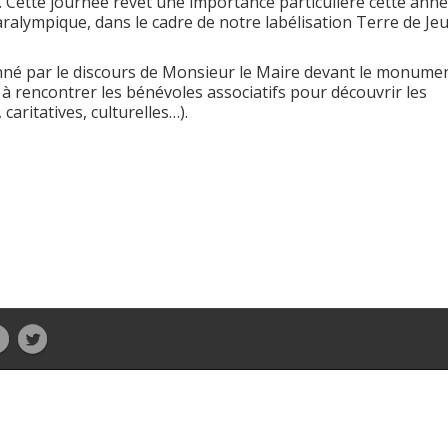
tés. Cette journée revêt une importance particulière cette anné
aralympique, dans le cadre de notre labélisation Terre de Je
onné par le discours de Monsieur le Maire devant le monume
é à rencontrer les bénévoles associatifs pour découvrir les
 caritatives, culturelles…).