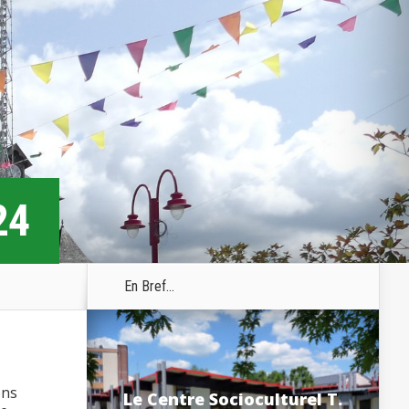
24
En Bref...
ons
Le Centre Socioculturel T.