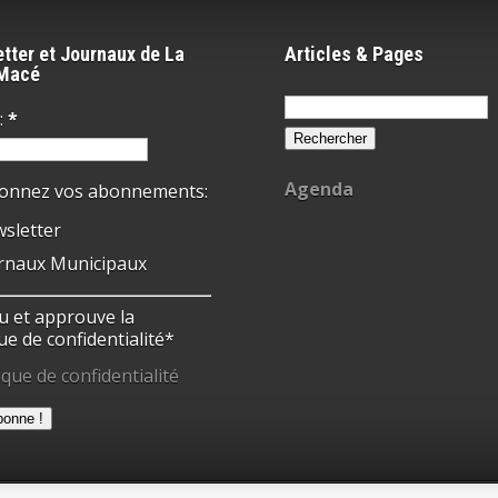
tter et Journaux de La
Articles & Pages
-Macé
Rechercher :
:
*
Agenda
ionnez vos abonnements:
sletter
rnaux Municipaux
 lu et approuve la
ue de confidentialité*
ique de confidentialité