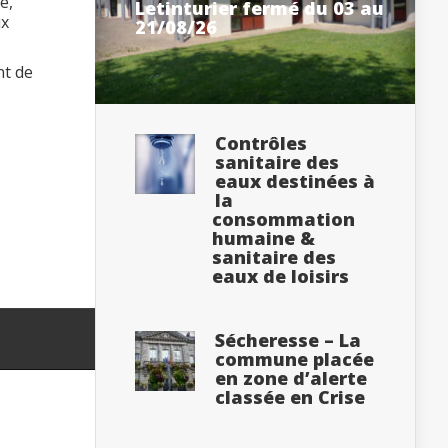
e,
Letinturier fermé du 03 au
ux
21/08/26
nt de
Contrôles
sanitaire des
eaux destinées à
la
consommation
humaine &
sanitaire des
eaux de loisirs
Sécheresse – La
commune placée
en zone d’alerte
classée en Crise