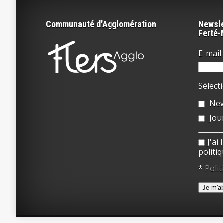
Communauté d'Agglomération
Newsle
Ferté
E-mail 
Sélect
New
Jou
J'ai
politiq
*
Polit