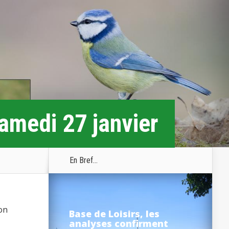
samedi 27 janvier
En Bref...
on
Base de Loisirs, les
analyses confirment