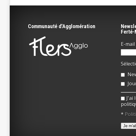
Communauté d'Agglomération
Newsle
Ferté
E-mail 
Sélect
New
Jou
J'ai
politiq
*
Polit