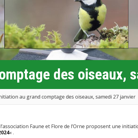
 comptage des oiseaux, 
nitiation au grand comptage des oiseaux, samedi 27 janvier
’association Faune et Flore de l’Orne proposent une initiati
2024
« .