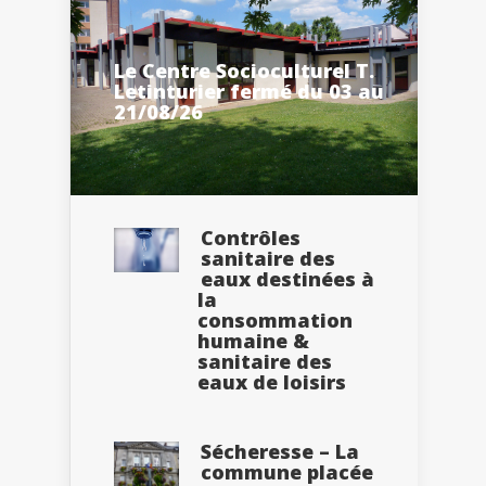
Le Centre Socioculturel T.
Letinturier fermé du 03 au
21/08/26
Contrôles
sanitaire des
eaux destinées à
la
consommation
humaine &
sanitaire des
eaux de loisirs
Sécheresse – La
commune placée