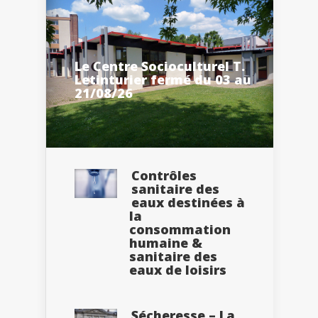
Le Centre Socioculturel T.
Letinturier fermé du 03 au
21/08/26
Contrôles
sanitaire des
eaux destinées à
la
consommation
humaine &
sanitaire des
eaux de loisirs
Sécheresse – La