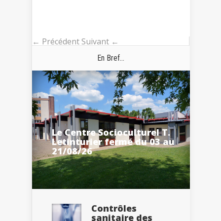
← Précédent
Suivant ←
En Bref...
Le Centre Socioculturel T.
Letinturier fermé du 03 au
21/08/26
Contrôles
sanitaire des