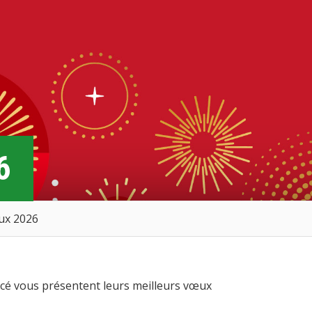
6
ux 2026
acé vous présentent leurs meilleurs vœux