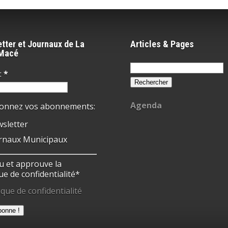
tter et Journaux de La
Articles & Pages
-Macé
Rechercher :
:
*
Agenda
ionnez vos abonnements:
sletter
rnaux Municipaux
 lu et approuve la
ue de confidentialité*
ique de confidentialité