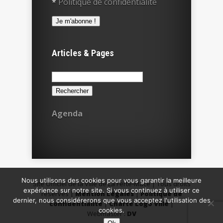
*
Politique de confidentialité
Articles & Pages
Rechercher :
Agenda
Nous utilisons des cookies pour vous garantir la meilleure
Site Officiel de la Ville de La Ferté-Macé | Tous droits
expérience sur notre site. Si vous continuez à utiliser ce
réservés |
Mention Légales
|
Politique de
dernier, nous considérerons que vous acceptez l'utilisation des
confidentialité
|
Charte Logo Ville
|
cookies.
Webmaster :
DV