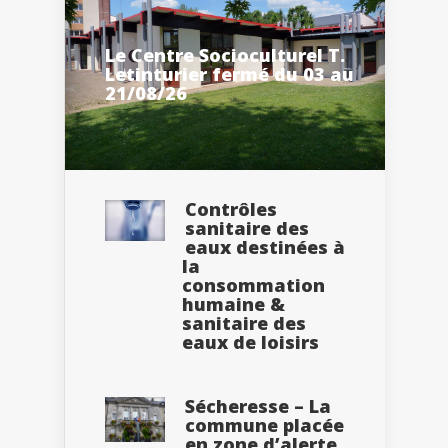
Le Centre Socioculturel T.
Letinturier fermé du 03 au
21/08/26
Contrôles
sanitaire des
eaux destinées à
la
consommation
humaine &
sanitaire des
eaux de loisirs
Sécheresse – La
commune placée
en zone d’alerte