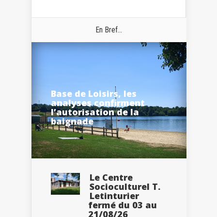
En Bref...
Base de Loisirs, les
analyses confirment
l’autorisation de la
baignade
Le Centre
Socioculturel T.
Letinturier
fermé du 03 au
21/08/26