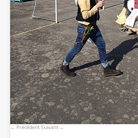
← Précédent
Suivant ←