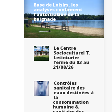
Base de Loisirs, les
analyses confirment
l’autorisation de la
baignade
Le Centre
Socioculturel T.
Letinturier
fermé du 03 au
21/08/26
Contrôles
sanitaire des
eaux destinées à
la
consommation
humaine &
sanitaire des