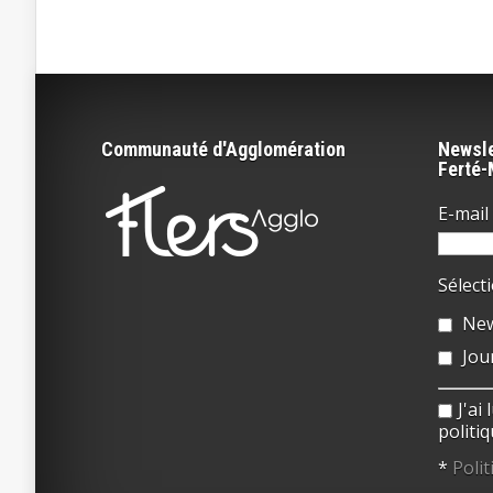
Communauté d'Agglomération
Newsle
Ferté
E-mail 
Sélect
New
Jou
J'ai
politiq
*
Polit