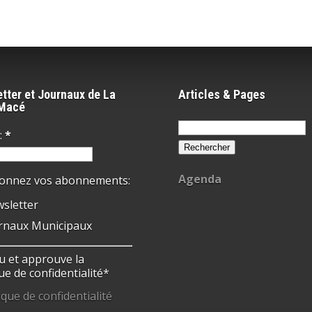
tter et Journaux de La
Articles & Pages
-Macé
Rechercher :
:
*
Agenda
ionnez vos abonnements:
sletter
rnaux Municipaux
 lu et approuve la
ue de confidentialité*
ique de confidentialité