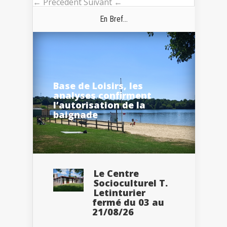
← Précédent
Suivant ←
En Bref...
Base de Loisirs, les
analyses confirment
l’autorisation de la
baignade
Le Centre
Socioculturel T.
Letinturier
fermé du 03 au
21/08/26