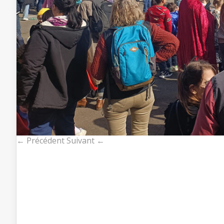
← Précédent
Suivant ←