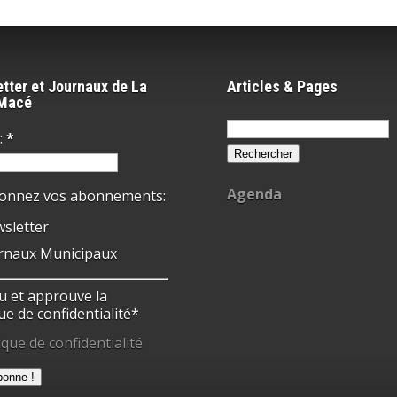
tter et Journaux de La
Articles & Pages
-Macé
Rechercher :
:
*
Agenda
ionnez vos abonnements:
sletter
rnaux Municipaux
 lu et approuve la
ue de confidentialité*
ique de confidentialité