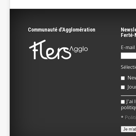
Communauté d'Agglomération
Newsle
Ferté
E-mail 
Sélect
New
Jou
J'ai
politiq
*
Polit