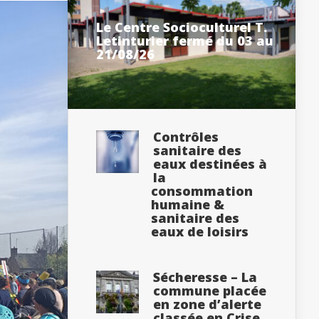
Le Centre Socioculturel T.
Letinturier fermé du 03 au
21/08/26
Contrôles
sanitaire des
eaux destinées à
la
consommation
humaine &
sanitaire des
eaux de loisirs
Sécheresse – La
commune placée
en zone d’alerte
classée en Crise