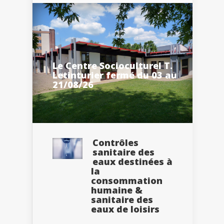
Le Centre Socioculturel T.
Letinturier fermé du 03 au
21/08/26
Contrôles
sanitaire des
eaux destinées à
la
consommation
humaine &
sanitaire des
eaux de loisirs