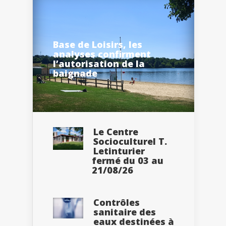
Base de Loisirs, les
analyses confirment
l’autorisation de la
baignade
Le Centre
Socioculturel T.
Letinturier
fermé du 03 au
21/08/26
Contrôles
sanitaire des
eaux destinées à