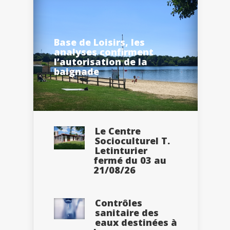
Base de Loisirs, les
analyses confirment
l’autorisation de la
baignade
Le Centre
Socioculturel T.
Letinturier
fermé du 03 au
21/08/26
Contrôles
sanitaire des
eaux destinées à