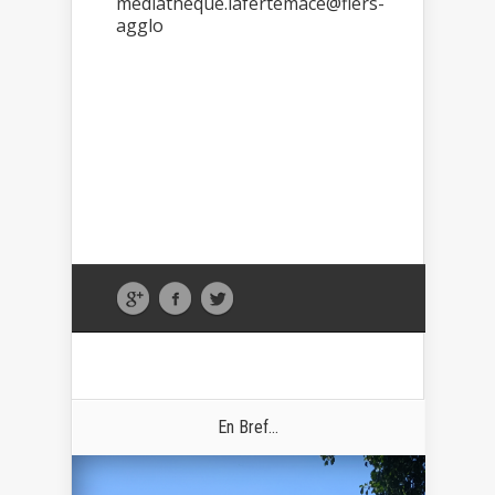
mediatheque.lafertemace@flers-
agglo
En Bref...