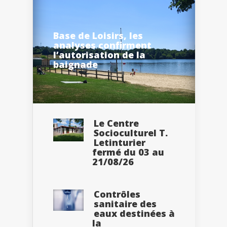
Base de Loisirs, les
analyses confirment
l’autorisation de la
baignade
Le Centre
Socioculturel T.
Letinturier
fermé du 03 au
21/08/26
Contrôles
sanitaire des
eaux destinées à
la