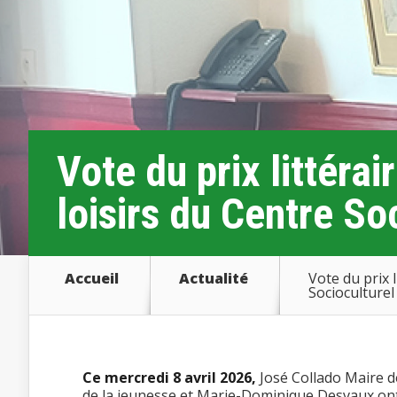
Vote du prix littérai
loisirs du Centre So
Accueil
Actualité
Vote du prix 
Socioculturel
Ce mercredi 8 avril 2026,
José Collado Maire 
de la jeunesse et Marie-Dominique Desvaux ont 