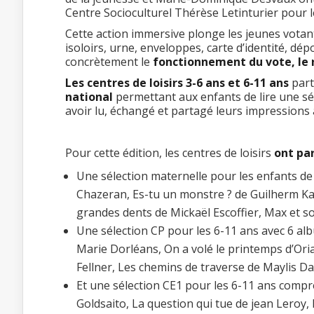
Centre Socioculturel Thérèse Letinturier pour l
Cette action immersive plonge les jeunes votant
isoloirs, urne, enveloppes, carte d’identité, d
concrètement le
fonctionnement du vote, le r
Les centres de loisirs 3-6 ans et 6-11 ans
part
national
permettant aux enfants de lire une sél
avoir lu, échangé et partagé leurs impressions a
Pour cette édition, les centres de loisirs
ont par
Une sélection maternelle pour les enfants de
Chazeran, Es-tu un monstre ? de Guilherm Kar
grandes dents de Mickaël Escoffier, Max et so
Une sélection CP pour les 6-11 ans avec 6 alb
Marie Dorléans, On a volé le printemps d’Or
Fellner, Les chemins de traverse de Maylis 
Et une sélection CE1 pour les 6-11 ans compr
Goldsaito, La question qui tue de jean Leroy, 