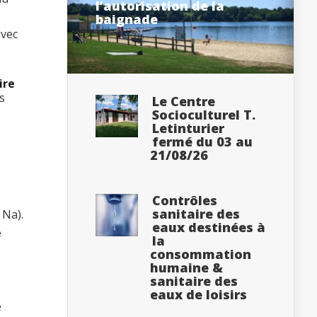
l’autorisation de la
baignade
avec
ire
s
Le Centre
Socioculturel T.
Letinturier
fermé du 03 au
21/08/26
Contrôles
sanitaire des
 Na).
eaux destinées à
e
la
consommation
humaine &
sanitaire des
eaux de loisirs
e