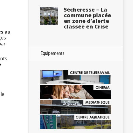
Sécheresse – La
commune placée
en zone d’alerte
classée en Crise
es au
ges
par
Equipements
nts.
e
 le