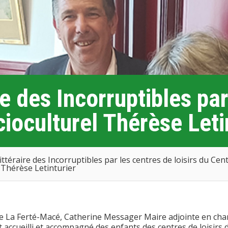
re des Incorruptibles pa
cioculturel Thérèse Leti
littéraire des Incorruptibles par les centres de loisirs du Cen
 Thérèse Letinturier
de La Ferté-Macé, Catherine Messager Maire adjointe en cha
accueilli et accompagné des enfants des centres de loisirs 