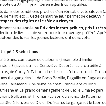
ème
e vote du 37
prix littéraire des Incorruptibles.
s dans des conditions proches d’un véritable vote citoyen (
épouillement, etc…). Cette démarche leur permet de
découvrir
espect des règles et le rôle du citoyen
.
icipent cette année
au Prix des Incorruptibles,
p
rix littéra
ection de livres et de voter pour leur ouvrage préféré. Aprè
utour des livres, les jeunes lecteurs ont donc voté.
ticipé à 3 sélections
:
 3 à 6 ans, composée de 6 albums (Ensemble d’Emilie
sten, Si javais su… de Geneviève Desprès, Le crocrodile à
n os, de Corey R. Tabor et Les biscuits à la carotte de Du-na
ums (Le gang des 11 de Rocio Bonilla, Pagaille en Pagaies d
ianne Lallemand, Une semaine chez Grand-Père d’Henri
Daufresne et Le grand déménagement de Cécile Elma Roger).
enant 5 albums et 1 roman (Le son du silence de Katerina
La tête à l’envers de Didier Dufresne, Le garçon et le faon d