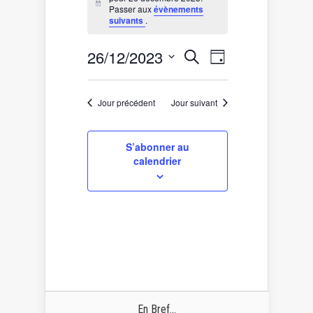
for
Notice
Passer aux
évènements
26
suivants
.
décembre
2023
Recherche
Navigation
26/12/2023
Recherche
Jour
de
et
Sélectionnez
vues
une
navigation
date.
Évènement
de
Jour précédent
Jour suivant
vues
Évènements
S’abonner au
calendrier
En Bref...