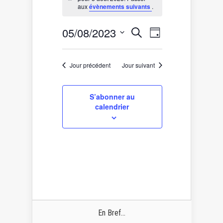
for
Notice
aux
évènements suivants
.
5
août
Recherche
Navigation
05/08/2023
Recherche
2023
Jour
de
et
Sélectionnez
vues
une
navigation
date.
Évènement
de
Jour précédent
Jour suivant
vues
Évènements
S’abonner au
calendrier
En Bref...