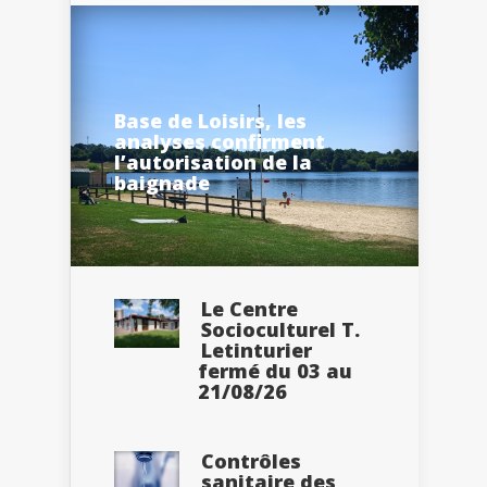
Base de Loisirs, les
analyses confirment
l’autorisation de la
baignade
Le Centre
Socioculturel T.
Letinturier
fermé du 03 au
21/08/26
Contrôles
sanitaire des