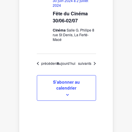
30 juin 2024
à
2 juillet
2024
Fête du Cinéma
30/06-02/07
Cinéma
Salle G. Philipe 8
rue St Denis, La Ferté-
Macé
Évènements
Évènements
précédents
Aujourd’hui
suivants
S’abonner au
calendrier