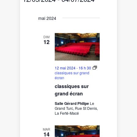
vues
navigation
Sélectionnez
Évènement
de
une
date.
vues
mai 2024
Évènements
DIM
12
12 mai 2024 - 16 h 30
classiques sur grand
écran
classiques sur
grand écran
Salle Gérard Philipe
Le
Grand Turc, Rue St Denis,
La Ferté-Macé
MAR
14