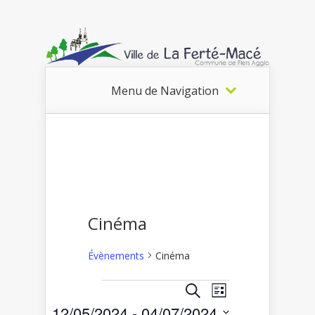
Menu de Navigation
Cinéma
Évènements
Cinéma
Recherche
Navigation
Recherche
Liste
Évènements
de
et
12/05/2024
 - 
04/07/2024