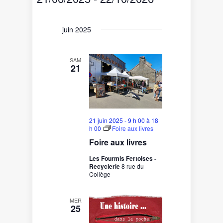
vues
navigation
Sélectionnez
Évènement
de
une
date.
vues
juin 2025
Évènements
SAM
21
21 juin 2025 - 9 h 00
à
18
h 00
Foire aux livres
Foire aux livres
Les Fourmis Fertoises -
Recyclerie
8 rue du
Collège
MER
25