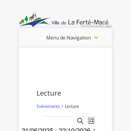
Menu de Navigation
Lecture
Évènements
Lecture
Recherche
Navigation
Recherche
Liste
Évènements
de
et
21/06/2025
 - 
22/10/2026