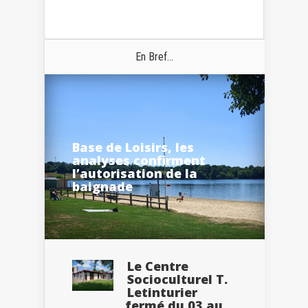
En Bref...
Base de Loisirs, les
analyses confirment
l’autorisation de la
baignade
Le Centre
Socioculturel T.
Letinturier
fermé du 03 au