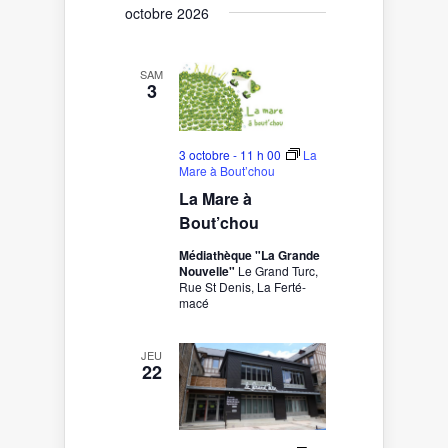
octobre 2026
SAM
3
3 octobre - 11 h 00
La
Mare à Bout’chou
La Mare à
Bout’chou
Médiathèque "La Grande
Nouvelle"
Le Grand Turc,
Rue St Denis, La Ferté-
macé
JEU
22