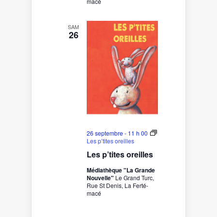
macé
SAM
26
26 septembre - 11 h 00
Les p’tites oreilles
Les p’tites oreilles
Médiathèque "La Grande
Nouvelle"
Le Grand Turc,
Rue St Denis, La Ferté-
macé