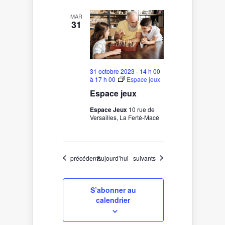
MAR
31
31 octobre 2023 - 14 h 00
à
17 h 00
Espace jeux
Espace jeux
Espace Jeux
10 rue de
Versailles, La Ferté-Macé
Évènements
Évènements
précédents
Aujourd’hui
suivants
S’abonner au
calendrier