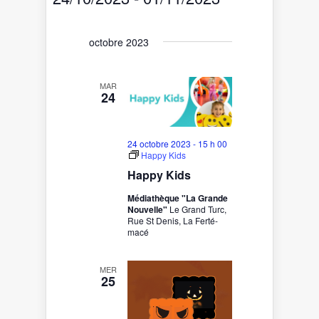
vues
navigation
Sélectionnez
Évènement
de
une
date.
vues
octobre 2023
Évènements
MAR
24
24 octobre 2023 - 15 h 00
Happy Kids
Happy Kids
Médiathèque "La Grande
Nouvelle"
Le Grand Turc,
Rue St Denis, La Ferté-
macé
MER
25