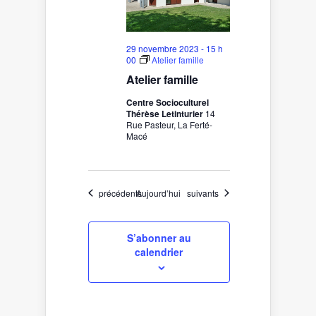
29 novembre 2023 - 15 h
00
Atelier famille
Atelier famille
Centre Socioculturel
Thérèse Letinturier
14
Rue Pasteur, La Ferté-
Macé
Évènements
Évènements
précédents
Aujourd’hui
suivants
S’abonner au
calendrier