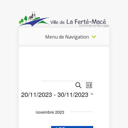
Menu de Navigation
Recherche
Navigation
Recherche
Liste
Évènements
de
et
20/11/2023
 - 
30/11/2023
vues
navigation
Sélectionnez
Évènement
de
une
date.
vues
novembre 2023
Évènements