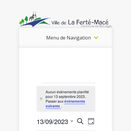
Menu de Navigation
Évènements
Aucun évènements planifié
pour 13 septembre 2023.
for
Notice
Passer aux
évènements
suivants
.
13
septembre
Recherche
Navigation
13/09/2023
Recherche
Jour
2023
de
et
Sélectionnez