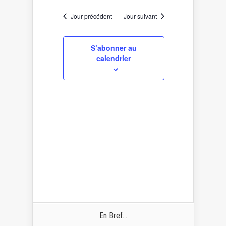
vues
une
navigation
date.
Évènement
de
Jour précédent
Jour suivant
vues
Évènements
S’abonner au
calendrier
En Bref...