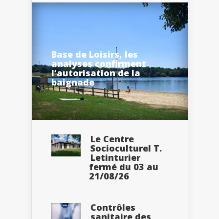
Base de Loisirs, les
analyses confirment
l’autorisation de la
baignade
Le Centre
Socioculturel T.
Letinturier
fermé du 03 au
21/08/26
Contrôles
sanitaire des