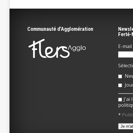
Communauté d'Agglomération
Newsle
Ferté
E-mail 
Sélect
New
Jou
J'ai
politiq
*
Polit