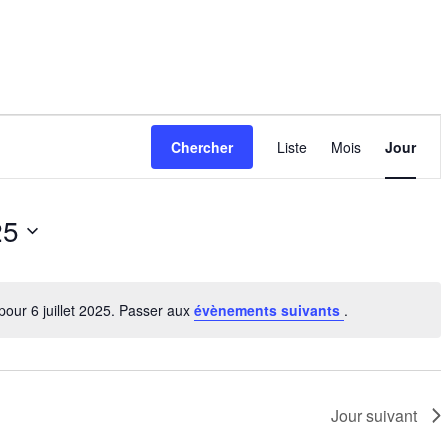
Navigation
de
Chercher
Liste
Mois
Jour
vues
Évènement
25
our 6 juillet 2025. Passer aux
évènements suivants
.
Notice
Jour suivant