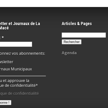
tter et Journaux de La
Articles & Pages
-Macé
Rechercher :
:
*
Agenda
ionnez vos abonnements:
sletter
rnaux Municipaux
 lu et approuve la
ue de confidentialité*
ique de confidentialité