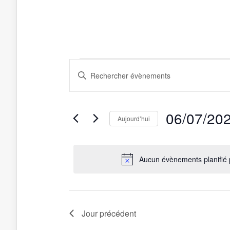
Recherche
Saisir
Évènements
et
mot-
clé.
for
navigation
Rechercher
de
Évènements
6
par
vues
06/07/20
juillet
mot-
Aujourd’hui
Évènements
clé.
Sélectionnez
2025
une
date.
Aucun évènements planifié p
Jour précédent