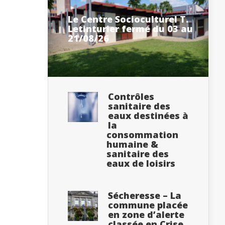
Le Centre Socioculturel T.
Letinturier fermé du 03 au
21/08/26
Contrôles
sanitaire des
eaux destinées à
la
consommation
humaine &
sanitaire des
eaux de loisirs
Sécheresse – La
commune placée
en zone d’alerte
classée en Crise