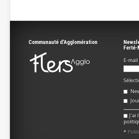
Communauté d'Agglomération
Newsle
Ferté
E-mail 
Sélect
New
Jou
J'ai
politiq
*
Polit