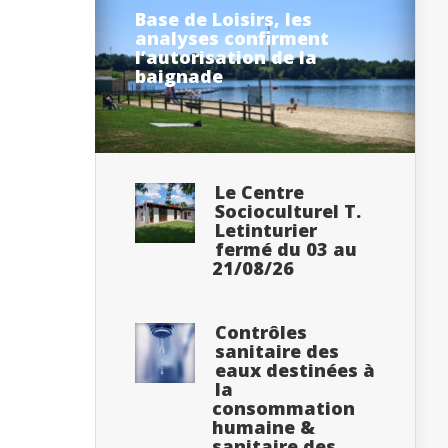
Base de Loisirs, les
analyses confirment
l’autorisation de la
baignade
Le Centre
Socioculturel T.
Letinturier
fermé du 03 au
21/08/26
Contrôles
sanitaire des
eaux destinées à
la
consommation
humaine &
sanitaire des