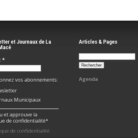
tter et Journaux de La
Articles & Pages
-Macé
Rechercher :
:
*
Agenda
ionnez vos abonnements:
sletter
rnaux Municipaux
 lu et approuve la
ue de confidentialité*
ique de confidentialité