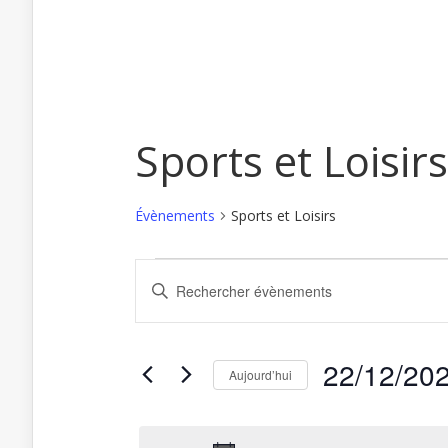
Sports et Loisirs
Évènements
Sports et Loisirs
Recherche
Saisir
Évènements
et
mot-
for
clé.
navigation
Rechercher
22
de
Évènements
décembre
par
vues
22/12/20
mot-
Aujourd’hui
2023
Évènements
clé.
Sélectionnez
une
date.