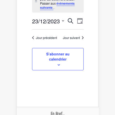
for
Notice
Passer aux
évènements
23
suivants
.
décembre
2023
Recherche
Navigation
23/12/2023
Recherche
Jour
de
et
Sélectionnez
vues
une
navigation
date.
Évènement
de
Jour précédent
Jour suivant
vues
Évènements
S’abonner au
calendrier
En Bref...