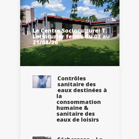
Le Centre Socioculturel T.
Letinturier fermé du 03 au
21/08/26
Contrôles
sanitaire des
eaux destinées à
la
consommation
humaine &
sanitaire des
eaux de loisirs