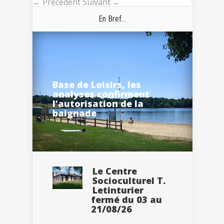
← Précédent
Suivant ←
En Bref...
Base de Loisirs, les
analyses confirment
l’autorisation de la
baignade
Le Centre
Socioculturel T.
Letinturier
fermé du 03 au
21/08/26