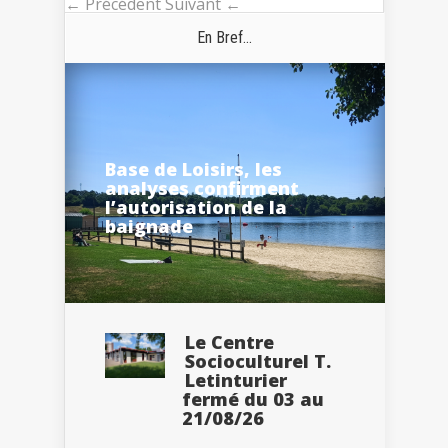
← Précédent
Suivant ←
En Bref...
Base de Loisirs, les
analyses confirment
l’autorisation de la
baignade
Le Centre
Socioculturel T.
Letinturier
fermé du 03 au
21/08/26