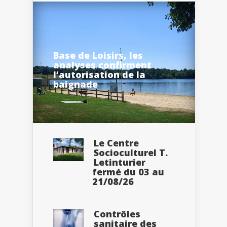
Base de Loisirs, les
analyses confirment
l’autorisation de la
baignade
Le Centre
Socioculturel T.
Letinturier
fermé du 03 au
21/08/26
Contrôles
sanitaire des