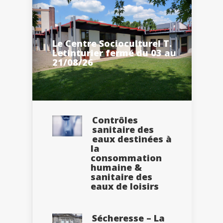
Le Centre Socioculturel T.
Letinturier fermé du 03 au
21/08/26
Contrôles
sanitaire des
eaux destinées à
la
consommation
humaine &
sanitaire des
eaux de loisirs
Sécheresse – La