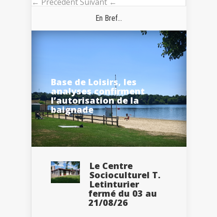
← Précédent
Suivant ←
En Bref...
Base de Loisirs, les
analyses confirment
l’autorisation de la
baignade
Le Centre
Socioculturel T.
Letinturier
fermé du 03 au
21/08/26