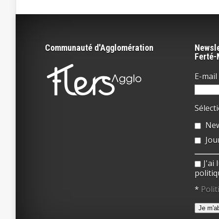
Communauté d'Agglomération
Newsle
Ferté
E-mail 
Sélect
New
Jou
J'ai
politiq
*
Polit