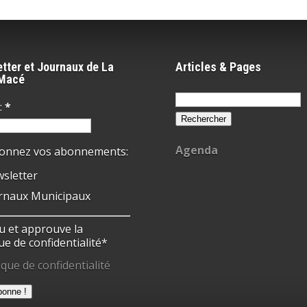
tter et Journaux de La
Articles & Pages
-Macé
Rechercher :
:
*
Agenda
ionnez vos abonnements:
sletter
rnaux Municipaux
 lu et approuve la
ue de confidentialité*
ique de confidentialité