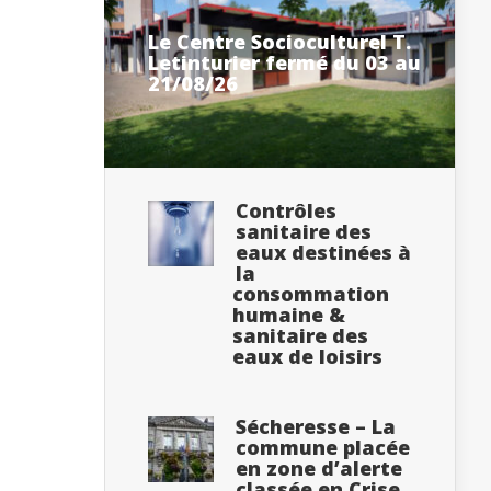
Le Centre Socioculturel T.
Letinturier fermé du 03 au
21/08/26
Contrôles
sanitaire des
eaux destinées à
la
consommation
humaine &
sanitaire des
eaux de loisirs
Sécheresse – La
commune placée
en zone d’alerte
classée en Crise