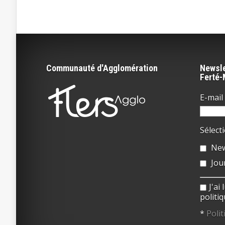
Communauté d'Agglomération
Newsle
Ferté
E-mail 
Sélect
New
Jou
J'ai
politiq
*
Polit