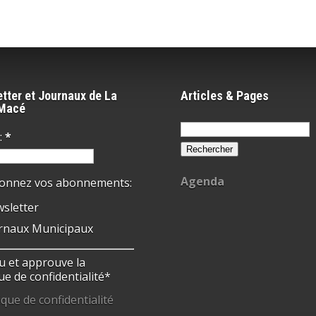
tter et Journaux de La
Articles & Pages
-Macé
Rechercher :
:
*
Agenda
ionnez vos abonnements:
sletter
rnaux Municipaux
 lu et approuve la
ue de confidentialité*
ique de confidentialité