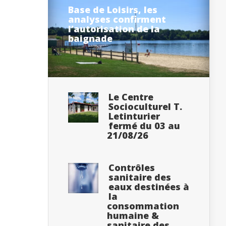
Base de Loisirs, les
analyses confirment
l’autorisation de la
baignade
Le Centre
Socioculturel T.
Letinturier
fermé du 03 au
21/08/26
Contrôles
sanitaire des
eaux destinées à
la
consommation
humaine &
sanitaire des