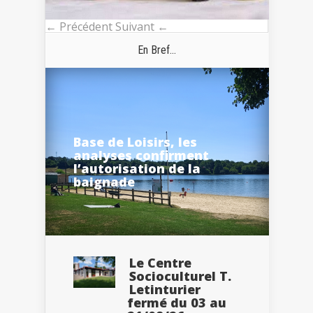
← Précédent
Suivant ←
En Bref...
Base de Loisirs, les
analyses confirment
l’autorisation de la
baignade
Le Centre
Socioculturel T.
Letinturier
fermé du 03 au