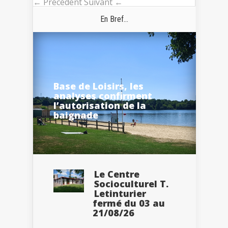
← Précédent
Suivant ←
En Bref...
Base de Loisirs, les
analyses confirment
l’autorisation de la
baignade
Le Centre
Socioculturel T.
Letinturier
fermé du 03 au
21/08/26