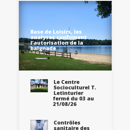
Base de Loisirs, les
analyses confirment
l’autorisation de la
baignade
Le Centre
Socioculturel T.
Letinturier
fermé du 03 au
21/08/26
Contrôles
sanitaire des