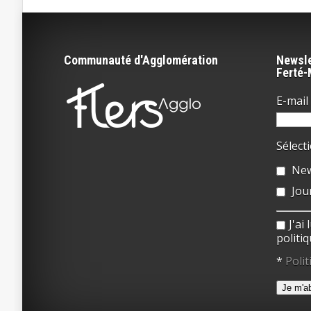
Communauté d'Agglomération
Newsle
Ferté
E-mail 
Sélect
New
Jou
J'ai
politiq
*
Polit