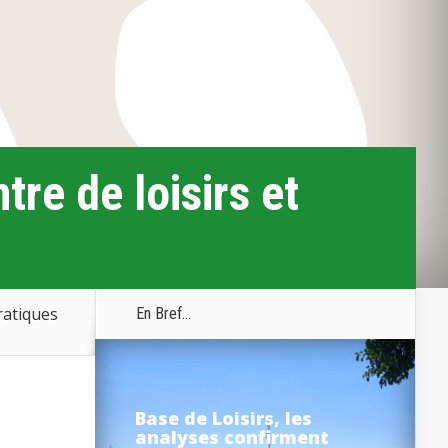
tre de loisirs et
ratiques
En Bref...
Base de Loisirs, les
analyses confirment