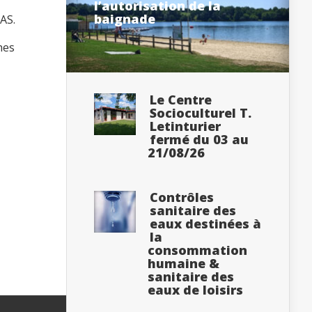
l’autorisation de la
baignade
AS.
hes
Le Centre
Socioculturel T.
Letinturier
fermé du 03 au
21/08/26
Contrôles
sanitaire des
eaux destinées à
la
consommation
humaine &
sanitaire des
eaux de loisirs