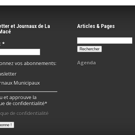
tter et Journaux de La
Articles & Pages
-Macé
Rechercher :
:
*
Agenda
ionnez vos abonnements:
sletter
rnaux Municipaux
 lu et approuve la
ue de confidentialité*
ique de confidentialité