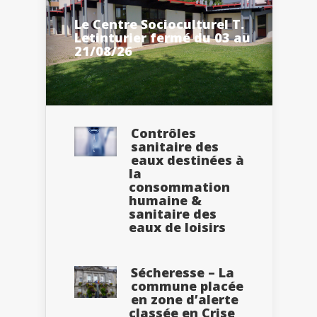
Le Centre Socioculturel T.
Letinturier fermé du 03 au
21/08/26
Contrôles
sanitaire des
eaux destinées à
la
consommation
humaine &
sanitaire des
eaux de loisirs
Sécheresse – La
commune placée
en zone d’alerte
classée en Crise