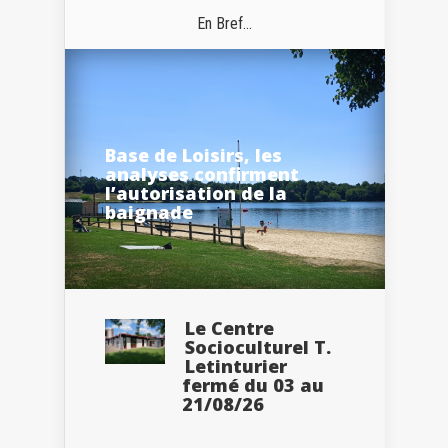
En Bref...
Base de Loisirs, les
analyses confirment
l’autorisation de la
baignade
Le Centre
Socioculturel T.
Letinturier
fermé du 03 au
21/08/26