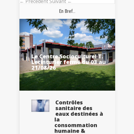
← Précédent
Suivant ←
En Bref...
Le Centre Socioculturel T.
Letinturier fermé du 03 au
21/08/26
Contrôles
sanitaire des
eaux destinées à
la
consommation
humaine &