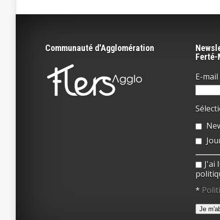
Communauté d'Agglomération
Newsle
Ferté
E-mail 
Sélect
New
Jou
J'ai
politiq
*
Polit