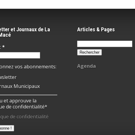
tter et Journaux de La
Articles & Pages
-Macé
Rechercher :
:
*
Agenda
ionnez vos abonnements:
sletter
rnaux Municipaux
 lu et approuve la
ue de confidentialité*
ique de confidentialité