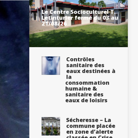
Le Centre Socioculturel T.
Letinturier fermé du 03 au
21/08/26
Contrôles
sanitaire des
eaux destinées à
la
consommation
humaine &
sanitaire des
eaux de loisirs
Sécheresse – La
commune placée
en zone d’alerte
classée en Crise