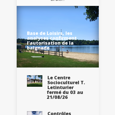
Base de Loisirs, les
analyses confirment
l’autorisation de la
baignade
Le Centre
Socioculturel T.
Letinturier
fermé du 03 au
21/08/26
Contrôles