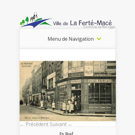
Menu de Navigation
← Précédent
Suivant ←
En Bref...