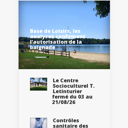
Base de Loisirs, les
analyses confirment
l’autorisation de la
baignade
Le Centre
Socioculturel T.
Letinturier
fermé du 03 au
21/08/26
Contrôles
sanitaire des