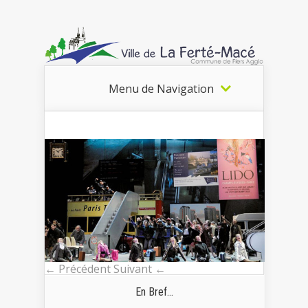
Menu de Navigation
← Précédent
Suivant ←
En Bref...